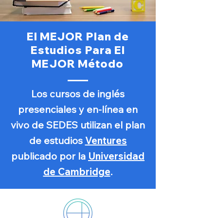
El MEJOR Plan de
Estudios Para El
MEJOR Método
Los cursos de inglés
presenciales y en-línea en
vivo de SEDES utilizan el plan
de estudios
Ventures
publicado por la
Universidad
de Cambridge
.