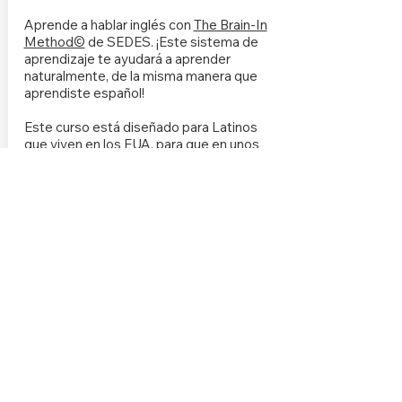
Aprende a hablar inglés con
The Brain-In
Method©
de SEDES. ¡Este sistema de
aprendizaje te ayudará a aprender
naturalmente, de la misma manera que
aprendiste español!
Este curso está diseñado para Latinos
que viven en los EUA, para que en unos
meses puedas tener una conversación
natural en inglés. Las clases son
conversacionales y el componente de
lectura y escritura se intensifica a medida
que avanzas en el programa académico.
Funciona de la misma manera que
aprendiste a comunicarte cuando eras
niño, así que ya sabes que funciona.
Más Información