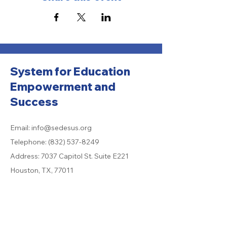
System for Education
Empowerment and
Success
Email:
info@sedesus.org
Telephone:
(832) 537-8249
Address: 7037 Capitol St. Suite E221
Houston, TX, 77011
501 (c) (3) Organization:
26-2955047