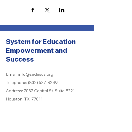
System for Education
Empowerment and
Success
Email:
info@sedesus.org
Telephone:
(832) 537-8249
Address: 7037 Capitol St. Suite E221
Houston, TX, 77011
501 (c) (3) Organization:
26-2955047